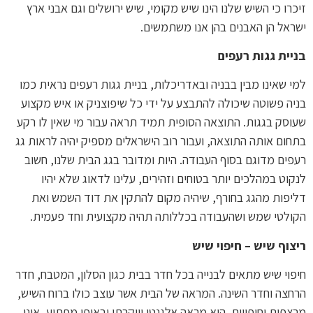
זיכרו כי השיש שלנו הינו שיש מקומי, שיש ירושלים וגם אבני ארץ
ישראל הן האבנים בהן אנו משתמשים.
בניית גגות רעפים
למי שאינו מבין בבניה ובאדריכלות, בניית גגות רעפים נראית כמו
בניה פשוטה שיכולה להתבצע על ידי כל שיפוצניק או איש מקצוע
שעוסק בגגות. התוצאה הסופית תמיד תראה עבור מי שאין לו רקע
בתחום אותה התוצאה, ועבור רוב הישראלים מספיק יהיה לראות גג
רעפים מדוגם בסוף העבודה. היות ומדובר בגג הבית שלנו, חשוב
לנקוט במהלכים יותר בטוחים וזהירים, עלינו לדאוג שלא יהיו
דליפות מהגג בחורף, שיהיה מקום להתקין את דוד השמש ואת
הקולטי שמש ושהעבודה בכללותה תהיה מקצועית וחד פעמית.
ריצוף שיש – חיפוי שיש
חיפוי שיש מתאים לבנייה בכל חדר בבית כגון הסלון, המטבח, חדר
הרחצה וחדר השינה. המראה של הבית אשר עוצב כולו ברוח השיש,
מרצפות וחיפויים, הוא מראה אלגנטי ויוקרתי ובאופן מפתיע, אינו